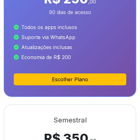
,00
90 dias de acesso
Todos os apps inclusos
Suporte via WhatsApp
Atualizações inclusas
Economia de R$ 200
Escolher Plano
Semestral
R$ 350