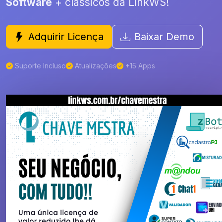
Software
+ clássicos da LinkWS!
Adquirir Licença
Baixar Demo
Suporte Incluso
Atualizações
+15 Apps