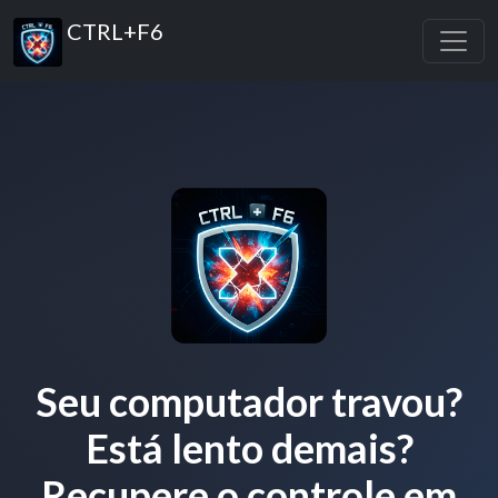
CTRL+F6
Seu computador travou?
Está lento demais?
Recupere o controle em